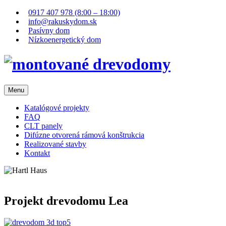
Skip
0917 407 978 (8:00 – 18:00)
to
info@rakuskydom.sk
content
Pasívny dom
Nízkoenergetický dom
Menu
Katalógové projekty
FAQ
CLT panely
Difúzne otvorená rámová konštrukcia
Realizované stavby
Kontakt
Projekt drevodomu Lea