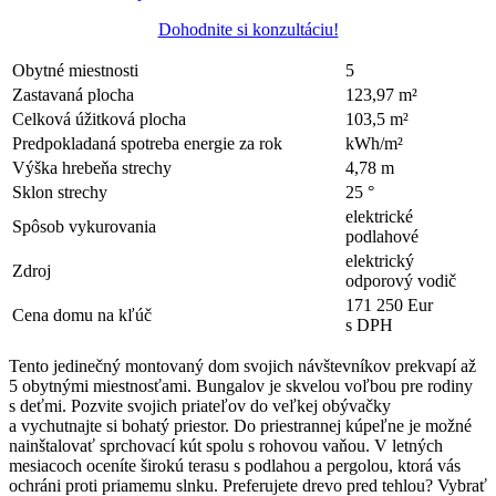
Dohodnite si konzultáciu!
Obytné miestnosti
5
Zastavaná plocha
123,97 m²
Celková úžitková plocha
103,5 m²
Predpokladaná spotreba energie za rok
kWh/m²
Výška hrebeňa strechy
4,78 m
Sklon strechy
25 °
elektrické
Spôsob vykurovania
podlahové
elektrický
Zdroj
odporový vodič
171 250 Eur
Cena domu na kľúč
s DPH
Tento jedinečný montovaný dom svojich návštevníkov prekvapí až
5 obytnými miestnosťami. Bungalov je skvelou voľbou pre rodiny
s deťmi. Pozvite svojich priateľov do veľkej obývačky
a vychutnajte si bohatý priestor. Do priestrannej kúpeľne je možné
nainštalovať sprchovací kút spolu s rohovou vaňou. V letných
mesiacoch oceníte širokú terasu s podlahou a pergolou, ktorá vás
ochráni proti priamemu slnku. Preferujete drevo pred tehlou? Vybrať